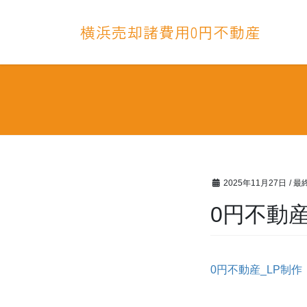
コ
ナ
ン
ビ
横浜売却諸費用0円不動産
テ
ゲ
ン
ー
ツ
シ
へ
ョ
ス
ン
キ
に
ッ
移
プ
動
2025年11月27日
/ 
0円不動産
0円不動産_LP制作