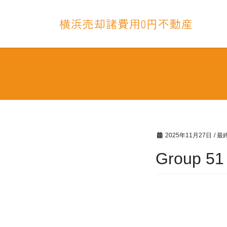
コ
ナ
ン
ビ
横浜売却諸費用0円不動産
テ
ゲ
ン
ー
ツ
シ
へ
ョ
ス
ン
キ
に
ッ
移
プ
動
2025年11月27日
/ 
Group 51 