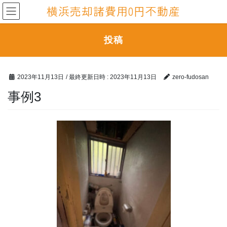
コ
ナ
横浜売却諸費用0円不動産
ン
ビ
テ
ゲ
ン
ー
投稿
ツ
シ
へ
ョ
ス
ン
2023年11月13日
/ 最終更新日時 :
2023年11月13日
zero-fudosan
キ
に
ッ
移
事例3
プ
動