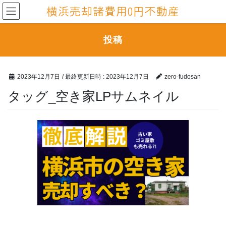
コ
ナ
横浜売却諸費用0円不動産
ン
ビ
テ
ゲ
ン
ー
投稿
ツ
シ
へ
ョ
ス
ン
2023年12月7日
/ 最終更新日時 :
2023年12月7日
zero-fudosan
キ
に
ッ
移
タッグ_空き家LPサムネイル
プ
動